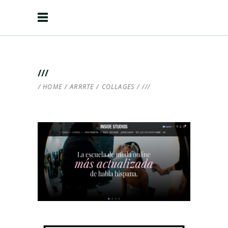
///
HOME
/
ARRRTE
/
COLLAGES
/
///