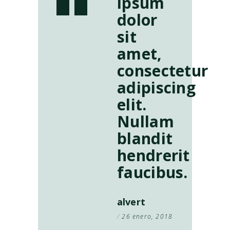
ipsum
dolor
sit
amet,
consectetur
adipiscing
elit.
Nullam
blandit
hendrerit
faucibus.
alvert
26 enero, 2018