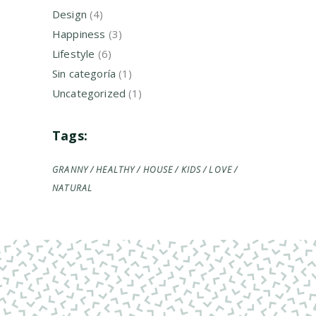
Design
(4)
Happiness
(3)
Lifestyle
(6)
Sin categoría
(1)
Uncategorized
(1)
Tags:
GRANNY
HEALTHY
HOUSE
KIDS
LOVE
NATURAL