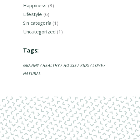
Happiness
(3)
Lifestyle
(6)
Sin categoría
(1)
Uncategorized
(1)
Tags:
GRANNY
HEALTHY
HOUSE
KIDS
LOVE
NATURAL