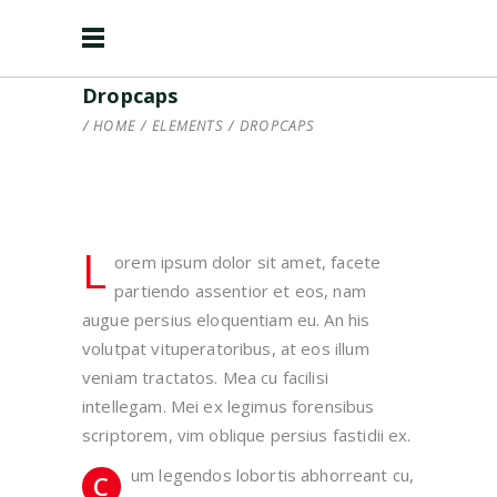
Dropcaps
HOME
/
ELEMENTS
/
DROPCAPS
L
orem ipsum dolor sit amet, facete
partiendo assentior et eos, nam
augue persius eloquentiam eu. An his
volutpat vituperatoribus, at eos illum
veniam tractatos. Mea cu facilisi
intellegam. Mei ex legimus forensibus
scriptorem, vim oblique persius fastidii ex.
um legendos lobortis abhorreant cu,
C