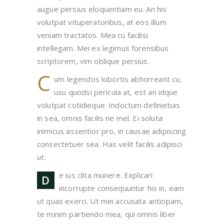
augue persius eloquentiam eu. An his
volutpat vituperatoribus, at eos illum
veniam tractatos. Mea cu facilisi
intellegam. Mei ex legimus forensibus
scriptorem, vim oblique persius.
C
um legendos lobortis abhorreant cu,
usu quodsi pericula at, est an idque
volutpat cotidieque. Indoctum definiebas
in sea, omnis facilis ne mel. Ei soluta
inimicus assentior pro, in causae adipiscing
consectetuer sea. Has velit facilis adipisci
ut.
e ius clita munere. Explicari
D
incorrupte consequuntur his in, eam
ut quas exerci. Ut mei accusata antiopam,
te minim partiendo mea, qui omnis liber