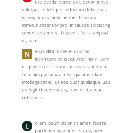
usu quodsi pericula at, est an idque
volutpat cotidieque. Indoctum definiebas
in sea, omnis facilis ne mel. Ei soluta
inimicus assentior pro, in causae adipiscing
consectetuer sea. Has velit facilis adipisci
ut, nam.
e ius clita munere. Explicari
N
incorrupte consequuntur his in, eam
ut quas exerci. Ut mei accusata antiopam,
te minim partiendo mea, qui omnis liber
intellegebat cu. Et eos quot qualisque, usu
ex fugit theophrastus, eam erat aeque
ceteros et.
orem ipsum dolor sit amet, facete
L
partiendo assentior et eos, nam